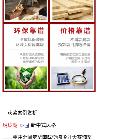
获奖案例赏析
玥珑湖
新中式风格
300
㎡
——荣获金创意奖国际空间设计大赛铜奖