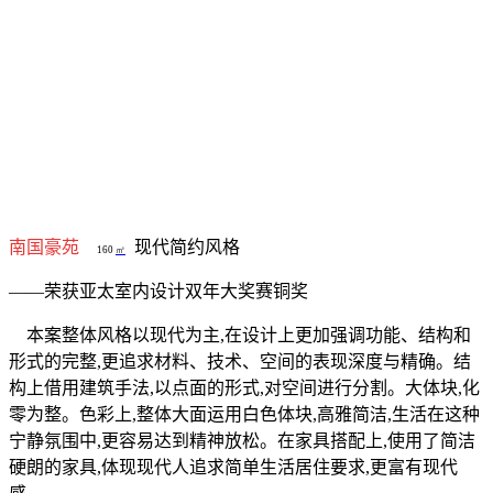
南国豪苑
现代简约风格
160
㎡
——荣获亚太室内设计双年大奖赛铜奖
本案整体风格以现代为主
,
在设计上更加强调功能、结构和
形式的完整
,
更追求材料、技术、空间的表现深度与精确。结
构上借用建筑手法
,
以点面的形式
,
对空间进行分割。大体块
,
化
零为整。色彩上
,
整体大面运用白色体块
,
高雅简洁
,
生活在这种
宁静氛围中
,
更容易达到精神放松。在家具搭配上
,
使用了简洁
硬朗的家具
,
体现现代人追求简单生活居住要求
,
更富有现代