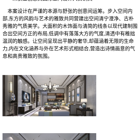
本案设计在严谨的本源与舒张的创意间运筹。步入空间内
部
,
东方的风韵与艺术的雅致共同营建出空间清宁澄净、古朴
秀雅的气质美学。大面积的木饰面与清简的线条以现代建制围
合出空间方正的布局
,
低调中有落落大方的气度
,
清透中有稚拙
温润的触感。让空间呈现出平静的奢华
,
却蕴涵着无限的生命
力
,
内在文化涵养与外在艺术形式相结合
,
营造出诗情画意的气
息和高贵雅致的氛围。