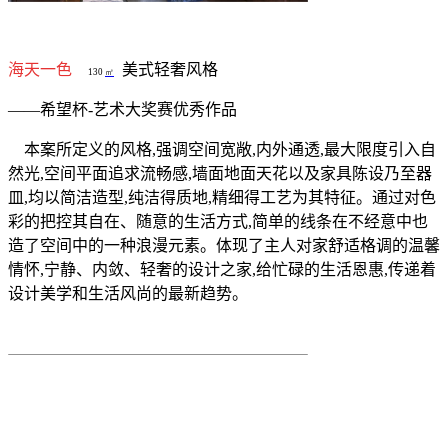
海天一色
美式轻奢风格
130
㎡
——希望杯
-
艺术大奖赛优秀作品
本案所定义的风格
,
强调空间宽敞
,
内外通透
,
最大限度引入自
然光
,
空间平面追求流畅感
,
墙面地面天花以及家具陈设乃至器
皿
,
均以简洁造型
,
纯洁得质地
,
精细得工艺为其特征。通过对色
彩的把控其自在、随意的生活方式
,
简单的线条在不经意中也
造了空间中的一种浪漫元素。体现了主人对家舒适格调的温馨
情怀
,
宁静、内敛、轻奢的设计之家
,
给忙碌的生活恩惠
,
传递着
设计美学和生活风尚的最新趋势。