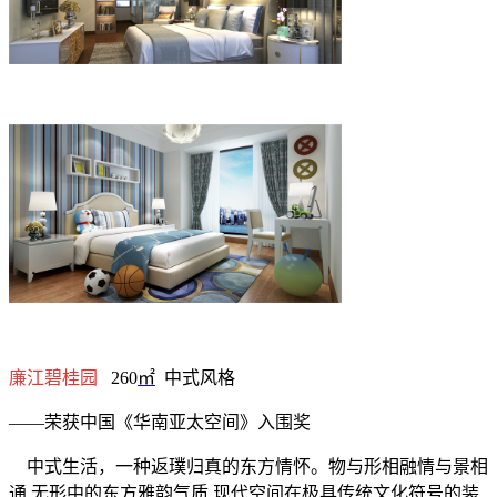
廉江碧桂园
260
㎡
中式风格
——荣获中国《华南亚太空间》入围奖
中式生活，一种返璞归真的东方情怀。物与形相融情与景相
通
,
无形中的东方雅韵气质
,
现代空间在极具传统文化符号的装