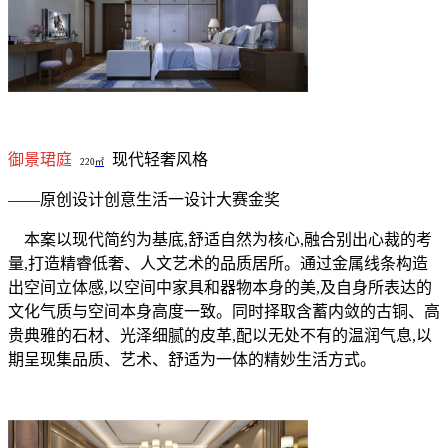
御景珺庭
现代轻奢风格
220
㎡
——原创设计创意生活一设计大赛金奖
本案以现代简约为基底
,
舒适自然为核心
,
融合别出心裁的考
量
,
打造精睿低奢、人文艺术的品质居所。通过金属线条构造
出空间立体感
,
以空间中家具和器物本身的美
,
及自身所表达的
文化气质与空间本身高度一致。同时择取含蓄内敛的古铜、高
贵典雅的石材、光泽细腻的皮革
,
配以无处不有的温润气息
,
以
期呈现集品质、艺术、舒适为一体的精妙生活方式。