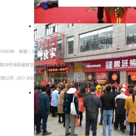
网站首页
关
在线预约
联
3100188 邮箱：1657074735@qq.com
28号海田建材交易中心副楼首层E13、E15号铺
有限公司
2017-2018. All rights reserved. 粤ICP备17097395号
返回顶部